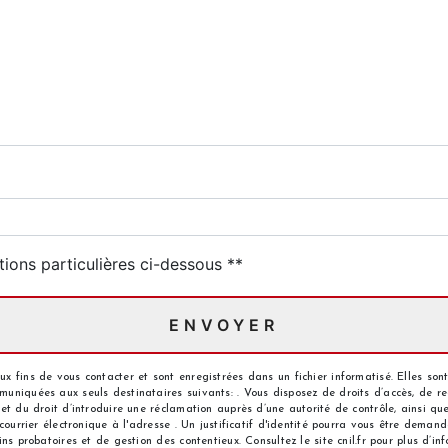
deau des cookies
tions particulières ci-dessous **
ENVOYER
 fins de vous contacter et sont enregistrées dans un fichier informatisé. Elles sont
iquées aux seuls destinataires suivants: . Vous disposez de droits d’accès, de recti
et du droit d’introduire une réclamation auprès d’une autorité de contrôle, ainsi q
 courrier électronique à l'adresse . Un justificatif d'identité pourra vous être dem
s probatoires et de gestion des contentieux. Consultez le site cnil.fr pour plus d’inf