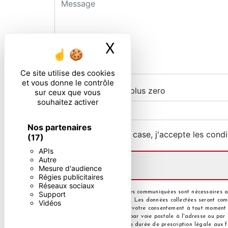
X
Masquer le ban
Ce site utilise des cookies
et vous donne le contrôle
Combien font trois plus zero
sur ceux que vous
souhaitez activer
Nos partenaires
En cochant cette case, j'accepte les condi
(17)
APIs
Autre
Mesure d'audience
Régies publicitaires
Réseaux sociaux
** Les données personnelles communiquées sont nécessaires aux
Support
répondre à votre message. Les données collectées seront commun
Vidéos
d’opposition, de retrait de votre consentement à tout moment 
pouvez exercer ces droits par voie postale à l'adresse ou par
de contact puis pendant la durée de prescription légale aux fin