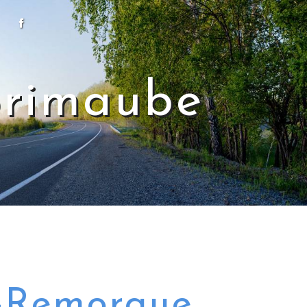
primaube
-Remorque