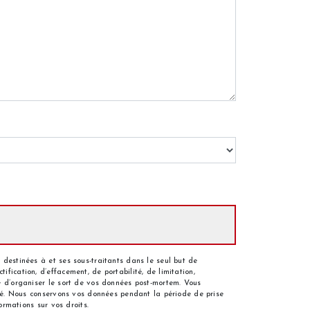
 destinées à et ses sous-traitants dans le seul but de
fication, d’effacement, de portabilité, de limitation,
ue d’organiser le sort de vos données post-mortem. Vous
andé. Nous conservons vos données pendant la période de prise
ormations sur vos droits.