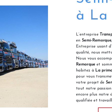
à La
L’entreprise
Transp
en
Semi-Remorque
Entreprise usant d’
qualité, nous mett
Nous vous accompa
Remorque
et somme
habitez à
La prim
pour vous transmet
votre projet de
Se
tout notre passion
encore plus notre d
qualifiée et travail