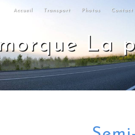
Accueil
Transport
Photos
Contact
morque La 
Semi